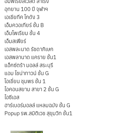
อิมพีเรียลเวิลด์ สำโรง
อุทยาน 100 ปี จุฬาฯ
เอเชียทีค โกดัง 3
เอ็มควอเทียร์ ชั้น B
เอ็มโพเรียม ชั้น 4
เอ็มสเฟียร์
เอสพละนาด รัชดาภิเษก
เอสพลานาด แคราย ชั้น1
แอ็กซ์ตร้า มอลล์ สระบุรี
แอม ไชน่าทาวน์ ชั้น G
โอเชี่ยน ชุมพร ชั้น 1
ไอคอนสยาม สาขา 2 ชั้น G
ไอซีเอส
ฮาร์เบอร์มอลล์ แหลมฉบัง ชั้น G
Popup รพ.สมิติเวช สุขุมวิท ชั้น1