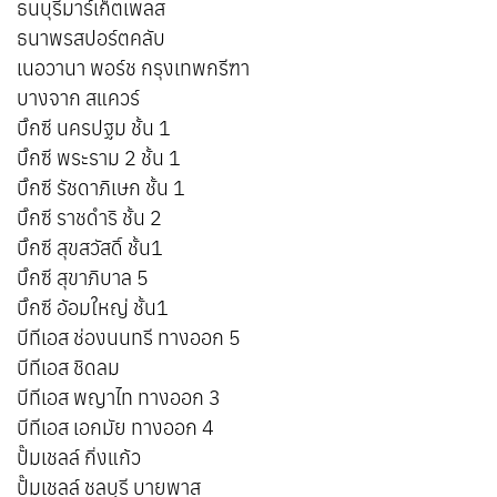
ธนบุรีมาร์เก็ตเพลส
ธนาพรสปอร์ตคลับ
เนอวานา พอร์ช กรุงเทพกรีฑา
บางจาก สแควร์
บิ๊กซี นครปฐม ชั้น 1
บิ๊กซี พระราม 2 ชั้น 1
บิ๊กซี รัชดาภิเษก ชั้น 1
บิ๊กซี ราชดำริ ชั้น 2
บิ๊กซี สุขสวัสดิ์ ชั้น1
บิ๊กซี สุขาภิบาล 5
บิ๊กซี อ้อมใหญ่ ชั้น1
บีทีเอส ช่องนนทรี ทางออก 5
บีทีเอส ชิดลม
บีทีเอส พญาไท ทางออก 3
บีทีเอส เอกมัย ทางออก 4
ปั๊มเชลล์ กิ่งแก้ว
ปั๊มเชลล์ ชลบุรี บายพาส