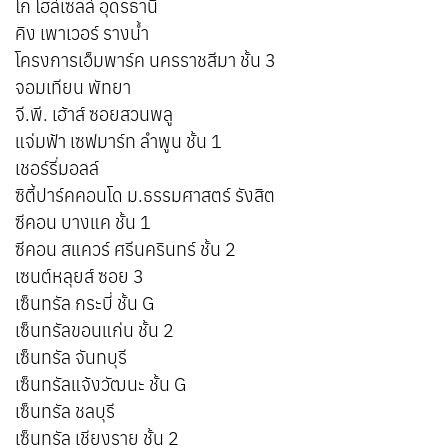
โก โฮล์เซลล์ อุดรธานี
คิง เพาเวอร์ รางน้ำ
โครงการเอ็มพาร์ค นครราชสีมา ชั้น 3
จอมเทียน พัทยา
จี.พี. เฮ้าส์ ซอยสวนพลู
แจ่มฟ้า เซฟมาร์ท ลำพูน ชั้น 1
เชอร์รี่มอลล์
ซิตี้ปาร์คคอนโด ม.ธรรมศาสตร์ รังสิต
ซีคอน บางแค ชั้น 1
ซีคอน สแควร์ ศรีนครินทร์ ชั้น 2
เซนต์หลุยส์ ซอย 3
เซ็นทรัล กระบี่ ชั้น G
เซ็นทรัลขอนแก่น ชั้น 2
เซ็นทรัล จันทบุรี
เซ็นทรัลแจ้งวัฒนะ ชั้น G
เซ็นทรัล ชลบุรี
เซ็นทรัล เชียงราย ชั้น 2