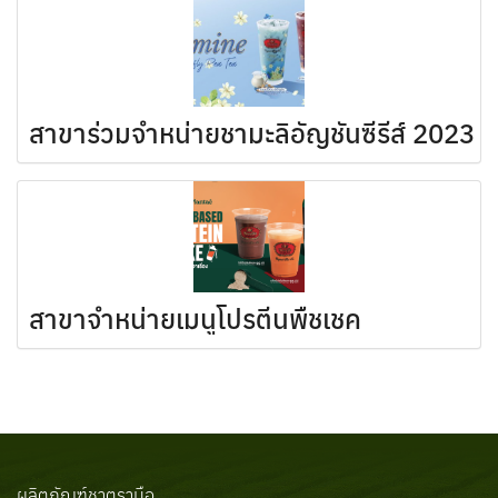
สาขาร่วมจำหน่ายชามะลิอัญชันซีรีส์ 2023
สาขาจำหน่ายเมนูโปรตีนพืชเชค
ผลิตภัณฑ์ชาตรามือ