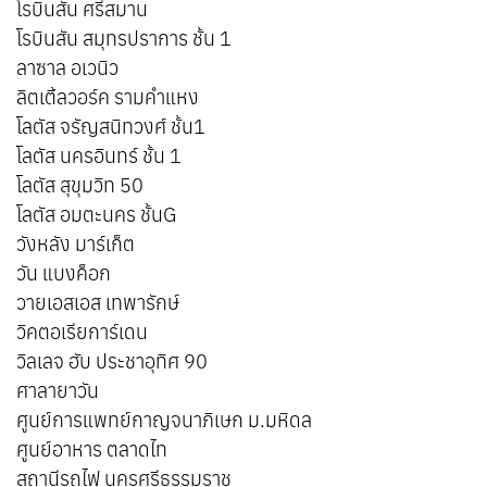
โรบินสัน ศรีสมาน
โรบินสัน สมุทรปราการ ชั้น 1
ลาซาล อเวนิว
ลิตเติ้ลวอร์ค รามคำแหง
โลตัส จรัญสนิทวงศ์ ชั้น1
โลตัส นครอินทร์ ชั้น 1
โลตัส สุขุมวิท 50
โลตัส อมตะนคร ชั้นG
วังหลัง มาร์เก็ต
วัน แบงค็อก
วายเอสเอส เทพารักษ์
วิคตอเรียการ์เดน
วิลเลจ ฮับ ประชาอุทิศ 90
ศาลายาวัน
ศูนย์การแพทย์กาญจนาภิเษก ม.มหิดล
ศูนย์อาหาร ตลาดไท
สถานีรถไฟ นครศรีธรรมราช