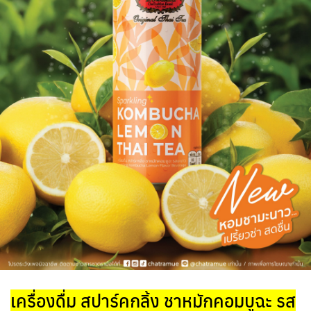
เครื่องดื่ม สปาร์คกลิ้ง ชาหมักคอมบูฉะ รส