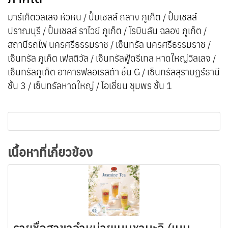
มาร์เก็ตวิลเลจ หัวหิน / ปั๊มเชลล์ ถลาง ภูเก็ต / ปั๊มเชลล์
ปราณบุรี / ปั๊มเชลล์ ราไวย์ ภูเก็ต / โรบินสัน ฉลอง ภูเก็ต /
สถานีรถไฟ นครศรีธรรมราช / เซ็นทรัล นครศรีธรรมราช /
เซ็นทรัล ภูเก็ต เฟสติวัล / เซ็นทรัลฟู้ดรีเทล หาดใหญ่วิลเลจ /
เซ็นทรัลภูเก็ต อาคารฟลอเรสต้า ชั้น G / เซ็นทรัลสุราษฏร์ธานี
ชั้น 3 / เซ็นทรัลหาดใหญ่ / โอเชี่ยน ชุมพร ชั้น 1
เนื้อหาที่เกี่ยวข้อง