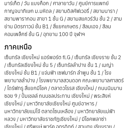
มาร์เก็ต / วัน แบงค็อก / ศาลายาวัน / ศูนย์การแพทย์
กาญจนาภิเษก ม.มหิดล / สยามดิสคัฟเวอรี่ / สยามนารา /
สยามพารากอน สาขา 1 ชั้น G / สยามสแควร์วัน ชั้น 2 / สาม
ย่าน มิตรทาวน์ ชั้น B1 / สี่แยกเกษตร / สีลมเอจ / สีลม
คอมเพล็กซ์ ชั้น G / อุทยาน 100 ปี จุฬาฯ
ภาคเหนือ
เซ็นทรัล เชียงใหม่ แอร์พอร์ต fl.G / เซ็นทรัล เชียงราย ชั้น 2
/ เซ็นทรัลเชียงใหม่ ชั้น 5 / เซ็นทรัลลำปาง ชั้น 1 / เมญ่า
เชียงใหม่ ชั้น B1 / แจ่มฟ้า เซฟมาร์ท ลำพูน ชั้น 1 / โรง
พยาบาลลำปาง / โรงพยาบาลสวนดอก คณะพยาบาลศาสตร์
/ ไดร์ฟทรู สี่แยกมีโชค / ตลาดวโรรส เชียงใหม่ / ถนนนิมมาน
ซอย 9 / ปั๊มเชลล์ ถนนชลประทาน เชียงใหม่ / พระสิงห์
เชียงใหม่ / มหาวิทยาลัยเชียงใหม่ ศูนย์อาหาร /
มหาวิทยาลัยแม่โจ้ ตลาดโซนเหลือง / มหาวิทยาลัยแม่ฟ้า
หลวง / มหาวิทยาลัยราชภัฎเชียงใหม่ / มีโชคพลาซ่า
เชียงใหม่ / ศรีพงษ์ พาร์ค อุตรดิตถ์ / สวนตุง เชียงราย /