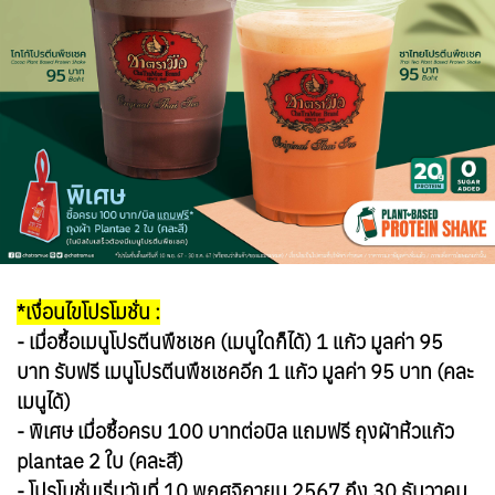
*เงื่อนไขโปรโมชั่น :
- เมื่อซื้อเมนูโปรตีนพืชเชค (เมนูใดก็ได้) 1 แก้ว มูลค่า 95
บาท รับฟรี เมนูโปรตีนพืชเชคอีก 1 แก้ว มูลค่า 95 บาท (คละ
เมนูได้)
- พิเศษ เมื่อซื้อครบ 100 บาทต่อบิล แถมฟรี ถุงผ้าหิ้วแก้ว
plantae 2 ใบ (คละสี)
- โปรโมชั่นเริ่มวันที่ 10 พฤศจิกายน 2567 ถึง 30 ธันวาคม