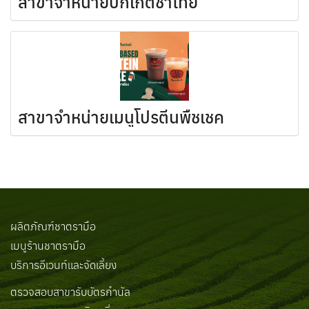
สาขาจำหน่ายบักเก็ตชาไทย
สาขาจำหน่ายเมนูโปรตีนพืชเชค
ผลิตภัณฑ์ชาตรามือ
เมนูร้านชาตรามือ
บริการอีเวนท์และจัดเลี้ยง
ตรวจสอบสาขารับบัตรกำนัล