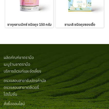
ชากุหลาบมิกซ์ ชนิดถุง 150 กรัม
ชามะลิ ชนิดถุงซองเยื่อ
ผลิตภัณฑ์ชาตรามือ
เมนูร้านชาตรามือ
บริการอีเวนท์และจัดเลี้ยง
ตรวจสอบสาขารับบัตรกำนัล
ตรวจสอบสาขาเดลิเวอรี่
โปรโมชั่น
สั่งซื้อออนไลน์