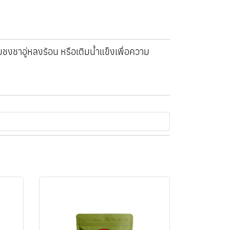
บชงชาอู่หลงร้อน หรือเติมน้ำแข็งเพื่อความ