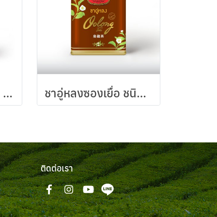
ชาเขียวมัทฉะ สูตร 2 ชนิดถุง 100 กรัม
ชาอู่หลงซองเยื่อ ชนิดกระป๋องซองเยื่อ
ติดต่อเรา