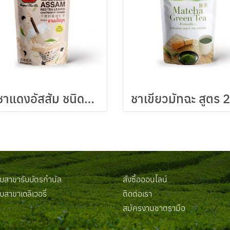
ใบชาแดงอัสสัม ชนิดถุง 250 กรัม
สาขารับบัตรกำนัล
สั่งซื้อออนไลน์
สาขาเดลิเวอรี่
ติดต่อเรา
น
สมัครงานชาตรามือ