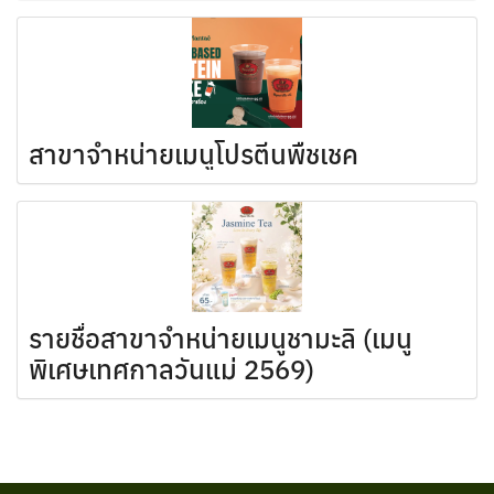
สาขาจำหน่ายเมนูโปรตีนพืชเชค
รายชื่อสาขาจำหน่ายเมนูชามะลิ (เมนู
พิเศษเทศกาลวันแม่ 2569)