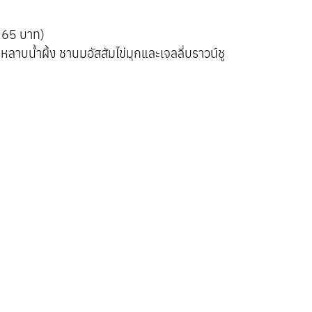
า 65 บาท)
กุหลาบน้ำผึ้ง ชานมอัสสัมไข่มุกและเจลลี่บราวน์ชู