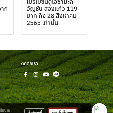
โปรโมชั่นดูโอ้ชามะลิ
จาก
อัญชัน สองแก้ว 119
บาท ถึง 28 สิงหาคม
2565 เท่านั้น
ติดต่อเรา
นโยบาย
ตั้งค่าคุกกี้
ยอมรับทั้งหมด