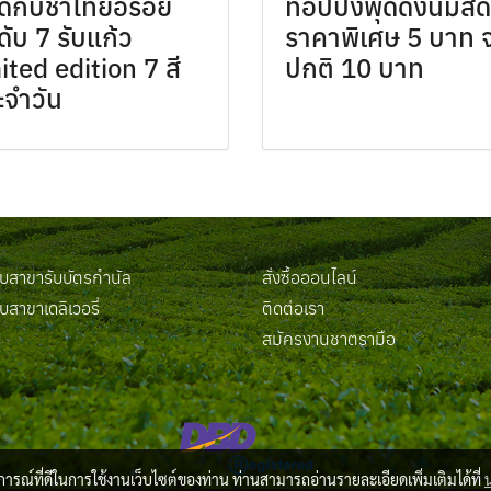
ดีกับชาไทยอร่อย
ท็อปปิ้งพุดดิ้งนมสด
ดับ 7 รับแก้ว
ราคาพิเศษ 5 บาท 
ited edition 7 สี
ปกติ 10 บาท
ะจำวัน
สาขารับบัตรกำนัล
สั่งซื้อออนไลน์
สาขาเดลิเวอรี่
ติดต่อเรา
น
สมัครงานชาตรามือ
บการณ์ที่ดีในการใช้งานเว็บไซต์ของท่าน ท่านสามารถอ่านรายละเอียดเพิ่มเติมได้ที่