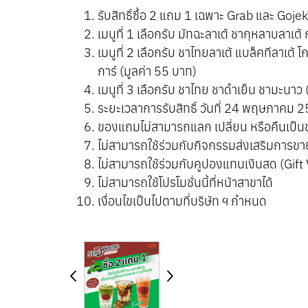
รับสิทธิ์ซื้อ 2 แถม 1 เฉพาะ Grab และ Goje
เมนูที่ 1 เลือกรับ มัทฉะลาเต้ ชากุหลาบลาเต้
เมนูที่ 2 เลือกรับ ชาไทยลาเต้ แบล็คทีลาเต้ 
การ์ (มูลค่า 55 บาท)
เมนูที่ 3 เลือกรับ ชาไทย ชาดำเย็น ชามะนาว
ระยะเวลาการรับสิทธิ์ วันที่ 24 พฤษภาคม 
ของแถมไม่สามารถแลก เปลี่ยน หรือคืนเป็นขอ
ไม่สามารถใช้ร่วมกับกิจกรรมส่งเสริมการขายอ
ไม่สามารถใช้ร่วมกับคูปองแทนเงินสด (Gift 
ไม่สามารถใช้โปรโมชั่นนี้ที่หน้าสาขาได้
เงื่อนไขเป็นไปตามที่บริษัท ฯ กำหนด