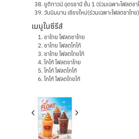
ยูดีทาวน์ อุดรธานี ชั้น 1 (ร่วมเฉพาะโฟลตชา
วันนิมมาน เชียงใหม่(ร่วมเฉพาะโฟลตชาไทย
เมนูในซีรีส์
ชาไทย โฟลตชาไทย
ชาไทย โฟลตโกโก้
ชาไทย โฟลตไทยโก้
โกโก้ โฟลตชาไทย
โกโก้ โฟลตโกโก้
โกโก้ โฟลตไทยโก้