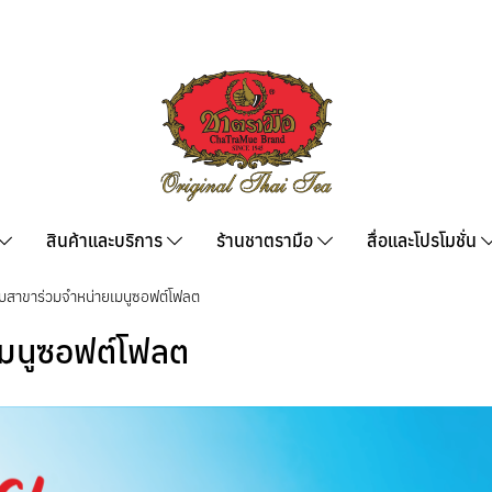
สินค้าและบริการ
ร้านชาตรามือ
สื่อและโปรโมชั่น
สาขาร่วมจำหน่ายเมนูซอฟต์โฟลต
มนูซอฟต์โฟลต