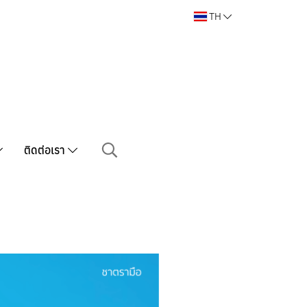
TH
ติดต่อเรา