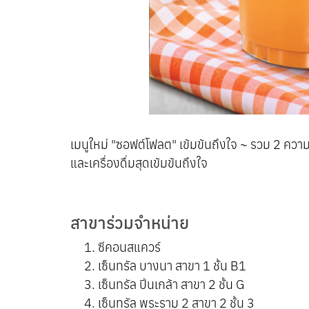
เมนูใหม่ "ซอฟต์โฟลต" เข้มข้นถึงใจ ~ รวม 2 ความอร
และเครื่องดื่มสุดเข้มข้นถึงใจ
สาขาร่วมจำหน่าย
ซีคอนสแควร์
เซ็นทรัล บางนา สาขา 1 ชั้น B1
เซ็นทรัล ปิ่นเกล้า สาขา 2 ชั้น G
เซ็นทรัล พระราม 2 สาขา 2 ชั้น 3