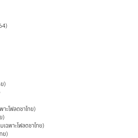
564)
ทย)
)
เฉพาะโฟลตชาไทย)
ย)
(ร่วมเฉพาะโฟลตชาไทย)
ไทย)