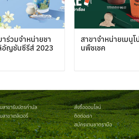
ขาร่วมจำหน่ายชา
สาขาจำหน่ายเมนูโป
ิอัญชันซีรีส์ 2023
นพืชเชค
สาขารับบัตรกำนัล
สั่งซื้อออนไลน์
สาขาเดลิเวอรี่
ติดต่อเรา
น
สมัครงานชาตรามือ