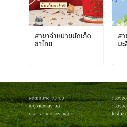
สาขาจำหน่ายบักเก็ต
สา
ชาไทย
มะล
ผลิตภัณฑ์ชาตรามือ
ตรวจสอบ
เมนูร้านชาตรามือ
ตรวจสอบ
บริการอีเวนท์และจัดเลี้ยง
โปรโมชั่