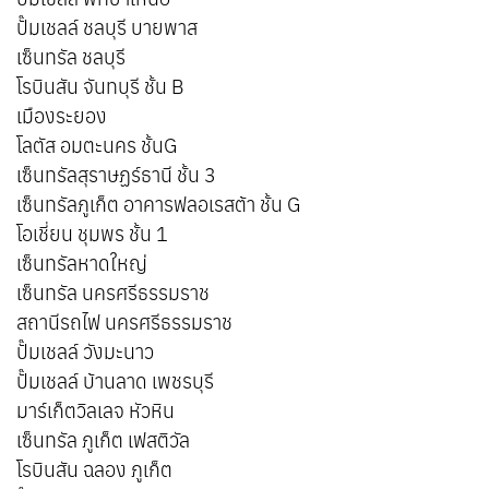
ปั๊มเชลล์ ชลบุรี บายพาส
เซ็นทรัล ชลบุรี
โรบินสัน จันทบุรี ชั้น B
เมืองระยอง
โลตัส อมตะนคร ชั้นG
เซ็นทรัลสุราษฏร์ธานี ชั้น 3
เซ็นทรัลภูเก็ต อาคารฟลอเรสต้า ชั้น G
โอเชี่ยน ชุมพร ชั้น 1
เซ็นทรัลหาดใหญ่
เซ็นทรัล นครศรีธรรมราช
สถานีรถไฟ นครศรีธรรมราช
ปั๊มเชลล์ วังมะนาว
ปั๊มเชลล์ บ้านลาด เพชรบุรี
มาร์เก็ตวิลเลจ หัวหิน
เซ็นทรัล ภูเก็ต เฟสติวัล
โรบินสัน ฉลอง ภูเก็ต