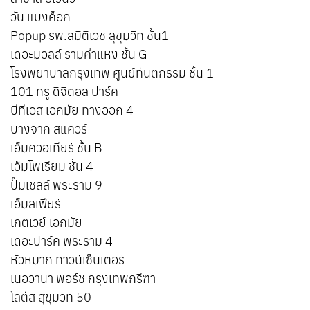
วัน แบงค็อก
Popup รพ.สมิติเวช สุขุมวิท ชั้น1
เดอะมอลล์ รามคำแหง ชั้น G
โรงพยาบาลกรุงเทพ ศูนย์ทันตกรรม ชั้น 1
101 ทรู ดิจิตอล ปาร์ค
บีทีเอส เอกมัย ทางออก 4
บางจาก สแควร์
เอ็มควอเทียร์ ชั้น B
เอ็มโพเรียม ชั้น 4
ปั๊มเชลล์ พระราม 9
เอ็มสเฟียร์
เกตเวย์ เอกมัย
เดอะปาร์ค พระราม 4
หัวหมาก ทาวน์เซ็นเตอร์
เนอวานา พอร์ช กรุงเทพกรีฑา
โลตัส สุขุมวิท 50