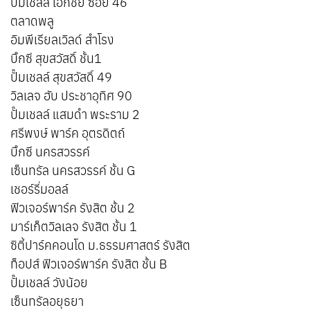
ปั๊มเชลล์ เอกชัย ซอย 46
ตลาดพลู
อิมพีเรียลเวิลด์ สำโรง
บิ๊กซี สุขสวัสดิ์ ชั้น1
ปั๊มเชลล์ สุขสวัสดิ์ 49
วิลเลจ ฮับ ประชาอุทิศ 90
ปั๊มเชลล์ แสมดำ พระราม 2
ศรีพงษ์ พาร์ค อุตรดิตถ์
บิ๊กซี นครสวรรค์
เซ็นทรัล นครสวรรค์ ชั้น G
เชอร์รี่มอลล์
ฟิวเจอร์พาร์ค รังสิต ชั้น 2
มาร์เก็ตวิลเลจ รังสิต ชั้น 1
ซิตี้ปาร์คคอนโด ม.ธรรมศาสตร์ รังสิต
ท็อปส์ ฟิวเจอร์พาร์ค รังสิต ชั้น B
ปั๊มเชลล์ วังน้อย
เซ็นทรัลอยุธยา