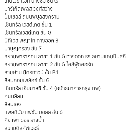
เกตเวย์ แอท บางซื่อ ชั้น G
มาร์เก็ตเพลส วงศ์สว่าง
ปั๊มเชลล์ ถนนพิบูลสงคราม
เซ็นทรัล เวสต์เกต ชั้น 1
เซ็นทรัลเวสต์เกต ชั้น G
บีทีเอส พญาไท ทางออก 3
มาบุญครอง ชั้น 7
สยามพารากอน สาขา 1 ชั้น G ทางออก รร.สยามแคมปินสกี
สยามพารากอน สาขา 2 ชั้น G ใกล้ฟู้ดคอร์ท
สามย่าน มิตรทาวน์ ชั้น B1
สีลมคอมเพล็กซ์ ชั้น G
เซ็นทรัล เอ็มบาสซี ชั้น 4 (หน้าธนาคารกรุงเทพ)
ถนนสีลม
สีลมเอจ
แพลทินั่ม แฟชั่น มอลล์ ชั้น 6
คิง เพาเวอร์ รางน้ำ
สยามดิสคัฟเวอรี่