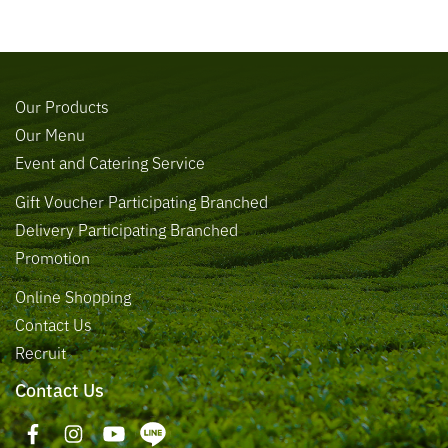
Our Products
Our Menu
Event and Catering Service
Gift Voucher Participating Branched
Delivery Participating Branched
Promotion
Online Shopping
Contact Us
Recruit
Contact Us