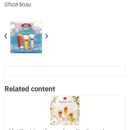
บีทีเอส ชิดลม
Related content