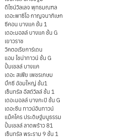
ดีไซน์วิลเลจ พุทธมณฑล
เดอะพาซิโอ กาญจนาภิเษก
ซีคอน บางแค ชั้น 1
เดอะมอลล์ บางแค ชั้น G
เยาวราช
วิคตอเรียการ์เดน
แอม ไชน่าทาวน์ ชั้น G
ปั๊มเชลล์ บางแค
เดอะ สเฟีย เพชรเกษม
บิ๊กซี อ้อมใหญ่ ชั้น1
เซ็นทรัล อีสต์วิลล์ ชั้น 1
เดอะมอลล์ บางกะปิ ชั้น G
เดอะซีน ทาวน์อินทาวน์
แม็คโคร ประดิษฐ์มนูธรรม
ปั๊มเชลล์ ลาดพร้าว 81
เซ็นทรัล พระราม 9 ชั้น 1