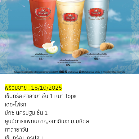
พร้อมขาย : 18/10/2025
เซ็นทรัล ศาลายา ชั้น 1 หน้า Tops
เดอะโฟรท
บิ๊กซี นครปฐม ชั้น 1
ศูนย์การแพทย์กาญจนาภิเษก ม.มหิดล
ศาลายาวัน
เซ็นทรัล นครปฐม