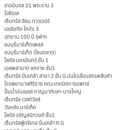
เทอมินอล 21 พระราม 3
ไอซีเอส
เซ็นทรัล สีลม ทาวเวอร์
เอเชียทีค โกดัง 3
อุทยาน 100 ปี จุฬาฯ
ธนบุรีมาร์เก็ตเพลส
ธนบุรีมาร์เก็ต (โซนตลาด)
โลตัส นครอินทร์ ชั้น 1
เอสพลานาด แคราย ชั้น1
เซ็นทรัล ปิ่นเกล้า สาขา 2 ชั้น G บันไดเลื่อนสรรพสินค้า
โรงพยาบาลศิริราช คณะเทคนิคการแพทย์
ปั๊มน้ำมันเชลล์ กาญนาภิเษก-บางใหญ่
เซ็นทรัล เวสต์วิลล์
วังหลัง มาร์เก็ต
โลตัส จรัญสนิทวงศ์ ชั้น1
เซ็นทรัลฟู้ดรีเทล ปิ่นเกล้า fl.G