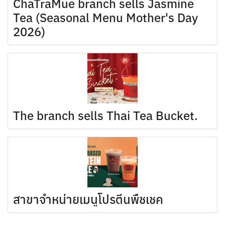
ChaTraMue branch sells Jasmine
Tea (Seasonal Menu Mother's Day
2026)
The branch sells Thai Tea Bucket.
สาขาจำหน่ายเมนูโปรตีนพืชเชค