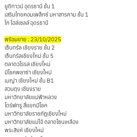
ยูดีทาวน์ อุดรธานี ชั้น 1
เสริมไทยคอมเพล็กซ์ มหาสารคาม ชั้น 1
โก โฮล์เซลล์ อุดรธานี
พร้อมขาย : 23/10/2025
เซ็นทรัล เชียงราย ชั้น 2
เซ็นทรัลเชียงใหม่ ชั้น 5
ตลาดวโรรส เชียงใหม่
มีโชคพลาซ่า เชียงใหม่
เมญ่า เชียงใหม่ ชั้น B1
สวนตุง เชียงราย
มหาวิทยาลัยแม่ฟ้าหลวง
ไดร์ฟทรู สี่แยกมีโชค
มหาวิทยาลัยราชภัฎเชียงใหม่
มหาวิทยาลัยแม่โจ้ ตลาดโซนเหลือง
พระสิงห์ เชียงใหม่