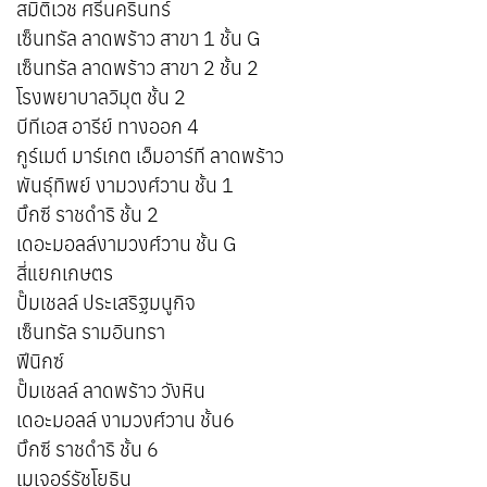
สมิติเวช ศรีนครินทร์
เซ็นทรัล ลาดพร้าว สาขา 1 ชั้น G
เซ็นทรัล ลาดพร้าว สาขา 2 ชั้น 2
โรงพยาบาลวิมุต ชั้น 2
บีทีเอส อารีย์ ทางออก 4
กูร์เมต์ มาร์เกต เอ็มอาร์ที ลาดพร้าว
พันธุ์ทิพย์ งามวงศ์วาน ชั้น 1
บิ๊กซี ราชดำริ ชั้น 2
เดอะมอลล์งามวงศ์วาน ชั้น G
สี่แยกเกษตร
ปั๊มเชลล์ ประเสริฐมนูกิจ
เซ็นทรัล รามอินทรา
ฟีนิกซ์
ปั๊มเชลล์ ลาดพร้าว วังหิน
เดอะมอลล์ งามวงศ์วาน ชั้น6
บิ๊กซี ราชดำริ ชั้น 6
เมเจอร์รัชโยธิน