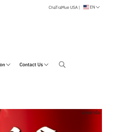
EN
ChaTraMue USA
|
ion
Contact Us