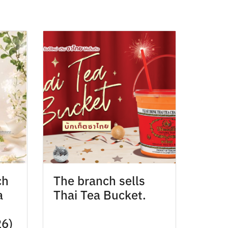
ch
The branch sells
a
Thai Tea Bucket.
26)